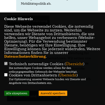
Mobilitätspolitik ab.
Cookie Hinweis
3. Eine stabile Währung
Diese Webseite verwendet Cookies, die notwendig
sind, um die Webseite zu nutzen. Weiterhin
verwenden wir Dienste von Drittanbietern, die uns
helfen, unser Webangebot zu verbessern (Website-
Optmierung). Für die Verwendung bestimmter
Stabile Staatsfinanzen sind das
Fundament
Dienste, benötigen wir Ihre Einwilligung. Ihre
unseres Wohlstands
. Damit das so bleibt,
Einwilligung können Sie jederzeit widerrufen. Weitere
Informationen finden Sie in unserer
muss jeder Mitgliedstaat Verantwortung für
Datenschutzerklärung
.
seine Finanzen übernehmen. Wir setzen uns
für
verbindliche und stabilitätsorientierte
Technisch notwendige Cookies (
Übersicht
)
Die notwendigen Cookies werden allein für den
Schuldenregeln
ein und wollen Verstöße
ordnungsgemäßen Gebrauch der Webseite benötigt.
spürbarer ahnden. Das gemeinsame
Cookies von Drittanbietern (
Übersicht
)
Schuldenmachen lehnen wir entschieden ab.
Zur Optimierung unserer Webseite binden wir Dienste und
Angebote von Drittanbietern ein.
Alle akzeptieren
Auswahl speichern
4. Sicherheit und Verteidigung