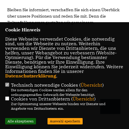
Bleiben Sie informiert, verschaffen Sie sich einen Überblick
über unsere Positionen und reden Sie mit. Denn die
Zukunft Hannovers gestalten wir gemeinsam.
Cookie Hinweis
Magazin-Archiv
Diese Webseite verwendet Cookies, die notwendig
sind, um die Webseite zu nutzen. Weiterhin
Hier finden Sie alle bisherigen Ausgaben unseres CDU
verwenden wir Dienste von Drittanbietern, die uns
helfen, unser Webangebot zu verbessern (Website-
Magazins Hannover Klartext als
PDF-Dokumente zum
Optmierung). Für die Verwendung bestimmter
Download
. Klicken Sie einfach auf die gewünschte
Dienste, benötigen wir Ihre Einwilligung. Ihre
Ausgabe, um sie zu öffnen oder herunterzuladen.
Einwilligung können Sie jederzeit widerrufen. Weitere
Informationen finden Sie in unserer
Datenschutzerklärung
.
Technisch notwendige Cookies (
Übersicht
)
Die notwendigen Cookies werden allein für den
ordnungsgemäßen Gebrauch der Webseite benötigt.
Hannover Klartext
Cookies von Drittanbietern (
Übersicht
)
Zur Optimierung unserer Webseite binden wir Dienste und
Angebote von Drittanbietern ein.
Alle akzeptieren
Auswahl speichern