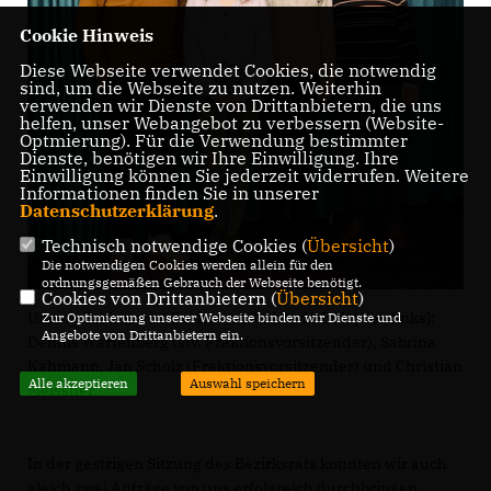
Cookie Hinweis
Diese Webseite verwendet Cookies, die notwendig
sind, um die Webseite zu nutzen. Weiterhin
verwenden wir Dienste von Drittanbietern, die uns
helfen, unser Webangebot zu verbessern (Website-
Optmierung). Für die Verwendung bestimmter
Dienste, benötigen wir Ihre Einwilligung. Ihre
Einwilligung können Sie jederzeit widerrufen. Weitere
Informationen finden Sie in unserer
Datenschutzerklärung
.
Technisch notwendige Cookies (
Übersicht
)
Die notwendigen Cookies werden allein für den
ordnungsgemäßen Gebrauch der Webseite benötigt.
Cookies von Drittanbietern (
Übersicht
)
Unsere Fraktion im Bezirksrat Südstadt-Bult [ von links]:
Zur Optimierung unserer Webseite binden wir Dienste und
Angebote von Drittanbietern ein.
Dennis Wartenberg (stv. Fraktionsvorsitzender), Sabrina
Kahmann, Jan Scholz (Fraktionsvorsitzender) und Christian
Alle akzeptieren
Auswahl speichern
Meissner.
In der gestrigen Sitzung des Bezirksrats konnten wir auch
gleich zwei Anträge von uns erfolgreich durchbringen.