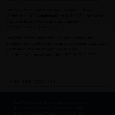
Wir fordern die Böhmerstraße zu sanieren, um die
Verkehrssicherheit, insbesondere auch für Radfahrer, zu
erhöhen ( https://e-government.hannover-
stadt.de/.../DS/15-0539-2023).
Des Weiteren brauchen wir ein Sonnendach für den
Spielplatz an der Meterstraße, um den spielenden Kindern
wertvollen Schatten zu spenden ( https://e-
government.hannover-stadt.de/.../DS/15-0542-2023).
16.03.2023, 12:00 Uhr
CDU-Ortsverband Südstadt-Bult in Hannover:
Kandidaten, Positionen, Termine und alle
Informationen zur Kommunalwahl am 13.