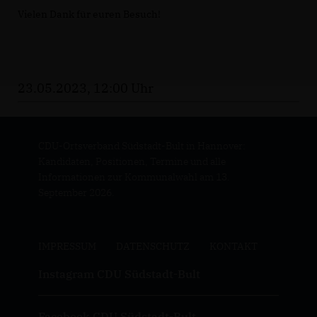
Vielen Dank für euren Besuch!
23.05.2023, 12:00 Uhr
CDU-Ortsverband Südstadt-Bult in Hannover:
Kandidaten, Positionen, Termine und alle
Informationen zur Kommunalwahl am 13.
September 2026.
IMPRESSUM
DATENSCHUTZ
KONTAKT
Instagram CDU Südstadt-Bult
Facebook CDU Südstadt-Bult