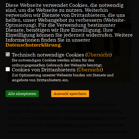
Diese Webseite verwendet Cookies, die notwendig
sind, um die Webseite zu nutzen. Weiterhin
verwenden wir Dienste von Drittanbietern, die uns
helfen, unser Webangebot zu verbessern (Website-
Optmierung). Für die Verwendung bestimmter
Dienste, benötigen wir Ihre Einwilligung. Ihre
Einwilligung können Sie jederzeit widerrufen. Weitere
Informationen finden Sie in unserer
Datenschutzerklärung
.
Technisch notwendige Cookies (
Übersicht
)
Die notwendigen Cookies werden allein für den
ordnungsgemäßen Gebrauch der Webseite benötigt.
Cookies von Drittanbietern (
Übersicht
)
Zur Optimierung unserer Webseite binden wir Dienste und
Angebote von Drittanbietern ein.
Alle akzeptieren
Auswahl speichern
Am Freitag fand unsere Mitgliederversammlung mit
Delegiertenwahlen für den kommenden Kreisparteitag
statt. Unser Bürgermeister
@klapproththomas
und unser
Kreisvorsitzender
@maximilian.oppelt
berichteten beide
über aktuelle Entwicklungen auf Stadt- und Landesebene.