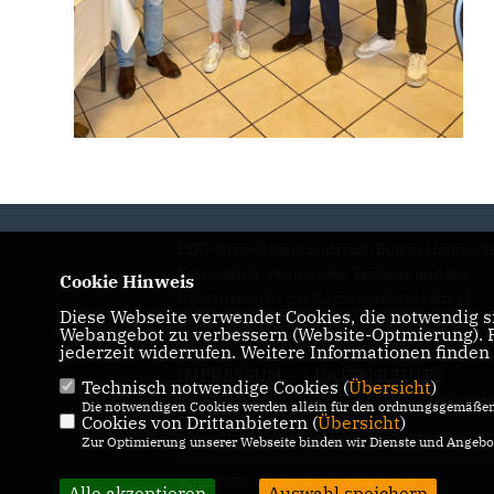
CDU-Ortsverband Südstadt-Bult in Hannover
Kandidaten, Positionen, Termine und alle
Cookie Hinweis
Informationen zur Kommunalwahl am 13.
Diese Webseite verwendet Cookies, die notwendig si
September 2026.
Webangebot zu verbessern (Website-Optmierung). Fü
jederzeit widerrufen. Weitere Informationen finden
IMPRESSUM
DATENSCHUTZ
Technisch notwendige Cookies (
Übersicht
)
KONTAKT
Die notwendigen Cookies werden allein für den ordnungsgemäßen 
Cookies von Drittanbietern (
Übersicht
)
Zur Optimierung unserer Webseite binden wir Dienste und Angebot
@2026 CDU Ortsverband Südstadt-Bult
Alle akzeptieren
Auswahl speichern