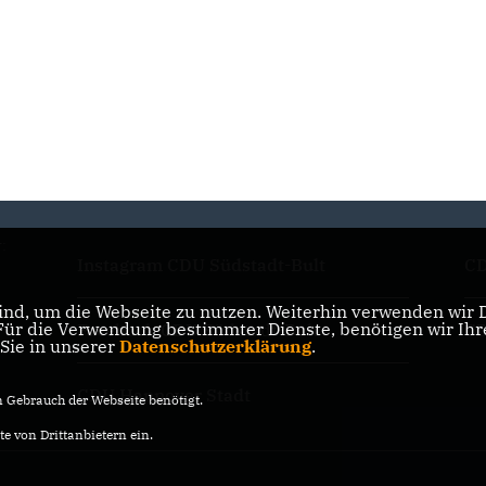
:
Instagram CDU Südstadt-Bult
CD
nd, um die Webseite zu nutzen. Weiterhin verwenden wir Di
r die Verwendung bestimmter Dienste, benötigen wir Ihre 
Facebook CDU Südstadt-Bult
CD
 Sie in unserer
Datenschutzerklärung
.
CDU Hannover Stadt
Gebrauch der Webseite benötigt.
e von Drittanbietern ein.